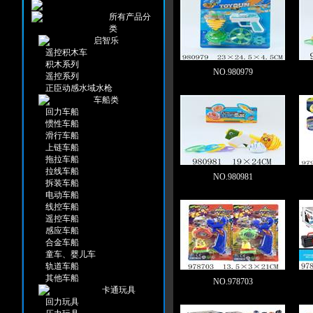
所有产品分
类
启智乐
遥控积木车
积木系列
NO.980979
遥控系列
正臣动感水域水枪
车船类
回力车船
惯性车船
滑行车船
上链车船
拖拉车船
拉线车船
NO.980981
拆装车船
电动车船
线控车船
遥控车船
感应车船
合金车船
童车、婴儿车
轨道车船
其他车船
NO.978703
卡通玩具
回力玩具