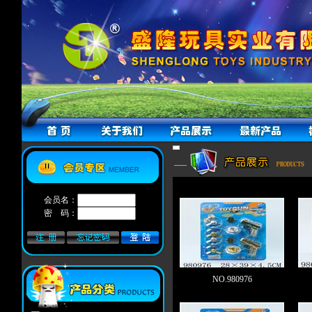
会员名：
密 码：
NO.980976