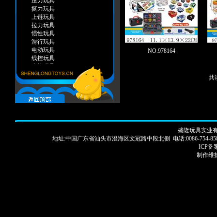
压力玩具
挺力玩具
上链玩具
拉力玩具
惯性玩具
滑行玩具
电动玩具
NO.978164
线控玩具
声控玩具
遥控玩具
共读
感应玩具
弹力玩具
手推玩具
装糖玩具
智力玩具
变形类
盛隆玩具实业有限
自装类
地址:中国广东省汕头市澄海区文冠路中段北侧 电话:0086-754-85886913 83250
积木类
ICP备案
智力游戏
制作维护
棋类
赌具
科学器皿
木制系列
夏天系列
打气水枪
普通水枪
沙滩玩具