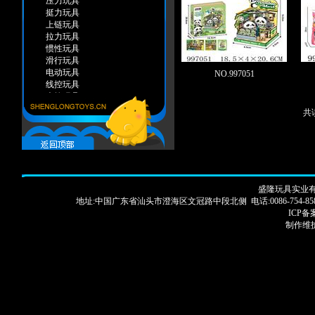
压力玩具
挺力玩具
上链玩具
拉力玩具
惯性玩具
滑行玩具
电动玩具
NO.997051
线控玩具
声控玩具
遥控玩具
共读
感应玩具
弹力玩具
手推玩具
装糖玩具
智力玩具
变形类
盛隆玩具实业有限
自装类
地址:中国广东省汕头市澄海区文冠路中段北侧 电话:0086-754-85886913 83250
积木类
ICP备案
智力游戏
制作维护
棋类
赌具
科学器皿
木制系列
夏天系列
打气水枪
普通水枪
沙滩玩具