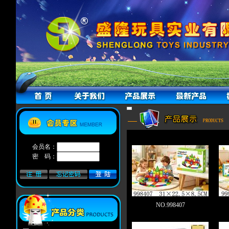
会员名：
密 码：
NO.998407