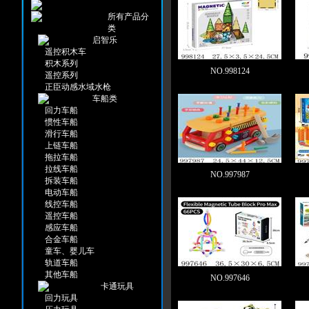
所有产品分
类
启智乐
遥控积木车
积木系列
NO.998124
遥控系列
正臣动感水域水枪
车船类
回力车船
惯性车船
滑行车船
上链车船
拖拉车船
拉线车船
NO.997987
拆装车船
电动车船
线控车船
遥控车船
感应车船
合金车船
童车、婴儿车
轨道车船
其他车船
NO.997646
卡通玩具
回力玩具