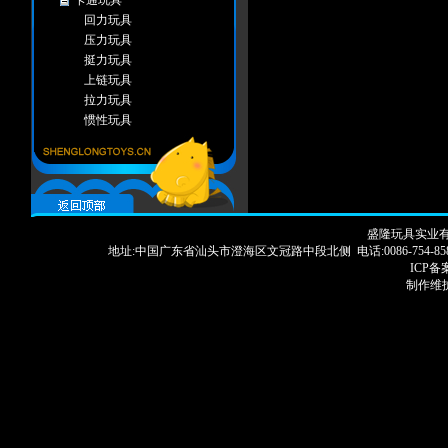
卡通玩具
回力玩具
压力玩具
挺力玩具
上链玩具
拉力玩具
惯性玩具
滑行玩具
电动玩具
线控玩具
声控玩具
遥控玩具
盛隆玩具实业有限
感应玩具
地址:中国广东省汕头市澄海区文冠路中段北侧 电话:0086-754-85886913 83250
弹力玩具
ICP备案
手推玩具
制作维护
装糖玩具
智力玩具
变形类
自装类
积木类
智力游戏
棋类
赌具