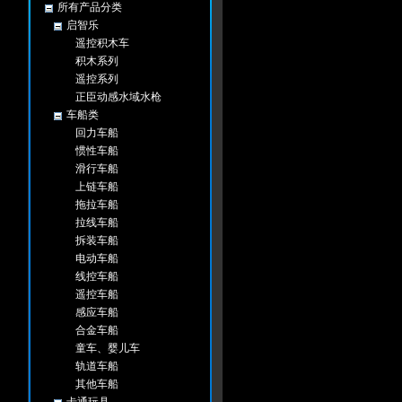
所有产品分类
启智乐
遥控积木车
积木系列
遥控系列
正臣动感水域水枪
车船类
回力车船
惯性车船
滑行车船
上链车船
拖拉车船
拉线车船
拆装车船
电动车船
线控车船
遥控车船
感应车船
合金车船
童车、婴儿车
轨道车船
其他车船