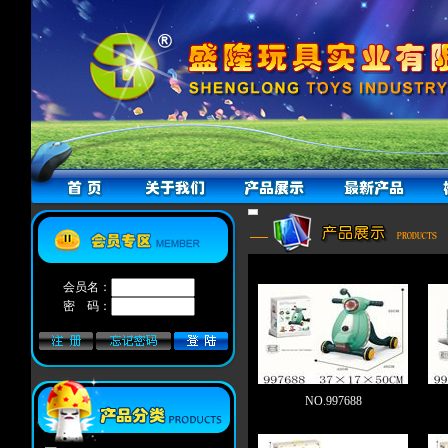
会员名：
密 码：
NO.997688