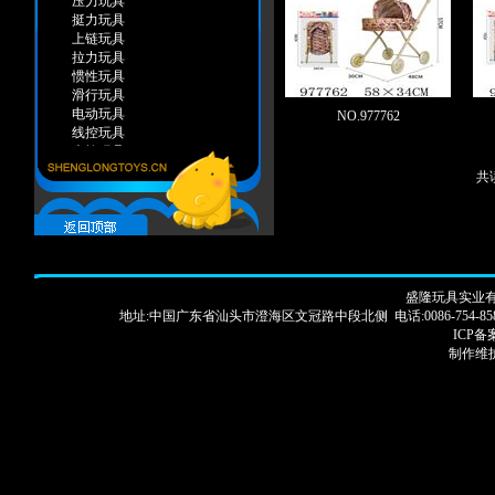
压力玩具
挺力玩具
上链玩具
拉力玩具
惯性玩具
滑行玩具
电动玩具
NO.977762
线控玩具
声控玩具
遥控玩具
共读
感应玩具
弹力玩具
手推玩具
装糖玩具
智力玩具
变形类
盛隆玩具实业有限
自装类
地址:中国广东省汕头市澄海区文冠路中段北侧 电话:0086-754-85886913 83250
积木类
ICP备案
智力游戏
制作维护
棋类
赌具
科学器皿
木制系列
夏天系列
打气水枪
普通水枪
沙滩玩具