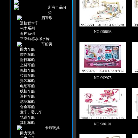
所有产品分
类
启智乐
遥控积木车
积木系列
NO.996663
遥控系列
正臣动感水域水枪
车船类
回力车船
惯性车船
滑行车船
上链车船
拖拉车船
拉线车船
NO.992975
拆装车船
电动车船
线控车船
遥控车船
感应车船
合金车船
童车、婴儿车
轨道车船
其他车船
NO.986191
卡通玩具
回力玩具