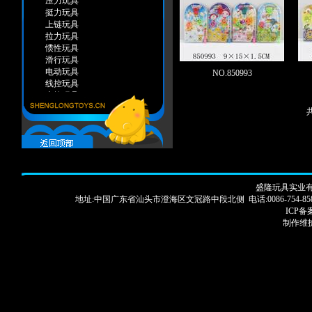
压力玩具
挺力玩具
上链玩具
拉力玩具
惯性玩具
滑行玩具
电动玩具
NO.850993
线控玩具
声控玩具
遥控玩具
感应玩具
弹力玩具
手推玩具
装糖玩具
智力玩具
变形类
盛隆玩具实业有限
自装类
地址:中国广东省汕头市澄海区文冠路中段北侧 电话:0086-754-85886913 83250
积木类
ICP备案
智力游戏
制作维护
棋类
赌具
科学器皿
木制系列
夏天系列
打气水枪
普通水枪
沙滩玩具