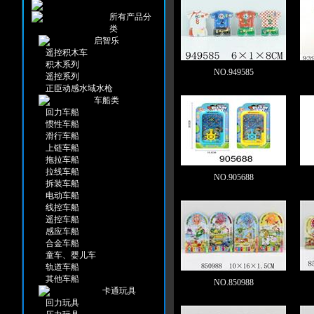
所有产品分
类
启智乐
遥控积木车
积木系列
NO.949585
遥控系列
正臣动感水域水枪
车船类
回力车船
惯性车船
滑行车船
上链车船
拖拉车船
拉线车船
NO.905688
拆装车船
电动车船
线控车船
遥控车船
感应车船
合金车船
童车、婴儿车
轨道车船
其他车船
NO.850988
卡通玩具
回力玩具