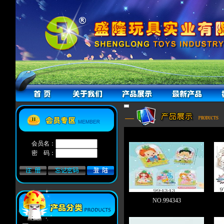
会员名：
密 码：
NO.994343